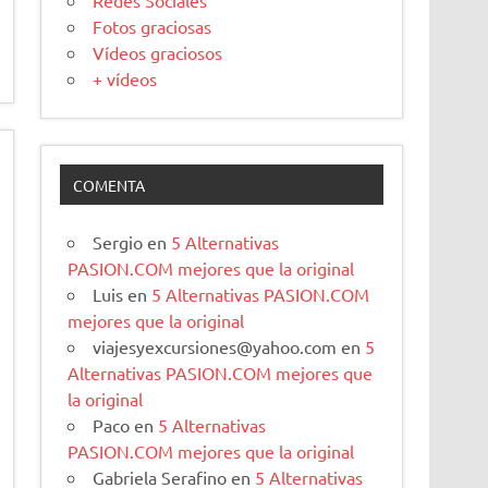
Redes Sociales
Fotos graciosas
Vídeos graciosos
+ vídeos
COMENTA
Sergio
en
5 Alternativas
PASION.COM mejores que la original
Luis
en
5 Alternativas PASION.COM
mejores que la original
viajesyexcursiones@yahoo.com
en
5
Alternativas PASION.COM mejores que
la original
Paco
en
5 Alternativas
PASION.COM mejores que la original
Gabriela Serafino
en
5 Alternativas