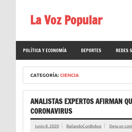
Saltar
al
contenido
La Voz Popular
Diario satírico. Todas las noticias son falsas y est
POLÍTICA Y ECONOMÍA
DEPORTES
REDES 
CATEGORÍA:
CIENCIA
ANALISTAS EXPERTOS AFIRMAN QU
CORONAVIRUS
junio 8, 2020
BailandoConBobos
Deja un com