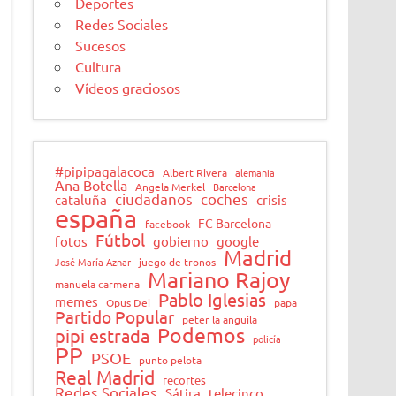
Deportes
Redes Sociales
Sucesos
Cultura
Vídeos graciosos
#pipipagalacoca
Albert Rivera
alemania
Ana Botella
Angela Merkel
Barcelona
ciudadanos
coches
cataluña
crisis
españa
FC Barcelona
facebook
Fútbol
fotos
gobierno
google
Madrid
José María Aznar
juego de tronos
Mariano Rajoy
manuela carmena
Pablo Iglesias
memes
Opus Dei
papa
Partido Popular
peter la anguila
Podemos
pipi estrada
policía
PP
PSOE
punto pelota
Real Madrid
recortes
Redes Sociales
Sátira
telecinco