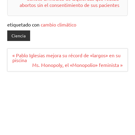
abortos sin el consentimiento de sus pacientes
etiquetado con
cambio climático
Ciencia
Navegación
« Pablo Iglesias mejora su récord de «largos» en su
de
piscina
entradas
Ms. Monopoly, el «Monopolio» feminista »