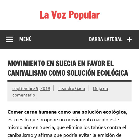
Saltar
al
La Voz Popular
contenido
Diario satírico. Todas las noticias son falsas y están escritas
para reírse de las verdaderas.
MENÚ
BARRA LATERAL
MOVIMIENTO EN SUECIA EN FAVOR EL
CANIVALISMO COMO SOLUCIÓN ECOLÓGICA
septiembre 9, 2019
Leandro Gado
Deja un
comentario
Comer carne humana como una solución ecológica
,
esto es lo que propone un movimiento nacido este
mismo año en Suecia, que elimina los tabúes contra el
canibalismo y afirma que podría evitar la emisión de