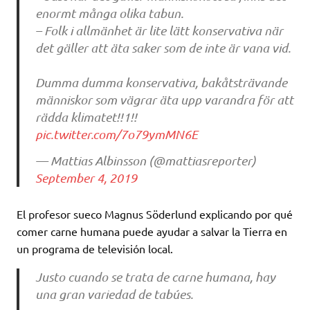
enormt många olika tabun.
– Folk i allmänhet är lite lätt konservativa när
det gäller att äta saker som de inte är vana vid.
Dumma dumma konservativa, bakåtsträvande
människor som vägrar äta upp varandra för att
rädda klimatet!!1!!
pic.twitter.com/7o79ymMN6E
— Mattias Albinsson (@mattiasreporter)
September 4, 2019
El profesor sueco Magnus Söderlund explicando por qué
comer carne humana puede ayudar a salvar la Tierra en
un programa de televisión local.
Justo cuando se trata de carne humana, hay
una gran variedad de tabúes.