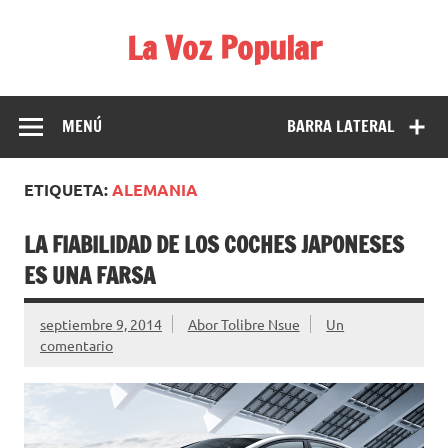
Saltar
al
La Voz Popular
contenido
Diario satírico. Todas las noticias son falsas y están escritas
para reírse de las verdaderas.
MENÚ
BARRA LATERAL
ETIQUETA:
ALEMANIA
LA FIABILIDAD DE LOS COCHES JAPONESES
ES UNA FARSA
septiembre 9, 2014
Abor Tolibre Nsue
Un
comentario