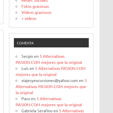
Redes Sociales
Fotos graciosas
Vídeos graciosos
+ vídeos
COMENTA
Sergio
en
5 Alternativas
PASION.COM mejores que la original
Luis
en
5 Alternativas PASION.COM
mejores que la original
viajesyexcursiones@yahoo.com
en
5
Alternativas PASION.COM mejores que
la original
Paco
en
5 Alternativas
PASION.COM mejores que la original
Gabriela Serafino
en
5 Alternativas