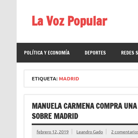
Saltar
al
contenido
La Voz Popular
Diario satírico. Todas las noticias son falsas y est
POLÍTICA Y ECONOMÍA
DEPORTES
REDES 
ETIQUETA:
MADRID
MANUELA CARMENA COMPRA UNA A
SOBRE MADRID
febrero 12, 2019
Leandro Gado
2 comentario