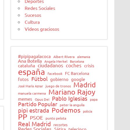
Deportes
Redes Sociales
Sucesos
Cultura
Vídeos graciosos
#pipipagalacoca
Albert Rivera
alemania
Ana Botella
Angela Merkel
Barcelona
ciudadanos
coches
cataluña
crisis
españa
FC Barcelona
facebook
Fútbol
fotos
gobierno
google
Madrid
José María Aznar
juego de tronos
Mariano Rajoy
manuela carmena
Pablo Iglesias
memes
Opus Dei
papa
Partido Popular
peter la anguila
Podemos
pipi estrada
policía
PP
PSOE
punto pelota
Real Madrid
recortes
Redes Sociales
Sátira
telecinco