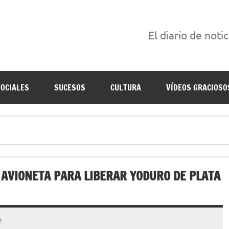
El diario de noti
án escritas para reírse de las verdaderas.
SOCIALES
SUCESOS
CULTURA
VÍDEOS GRACIOSO
VIONETA PARA LIBERAR YODURO DE PLATA
s