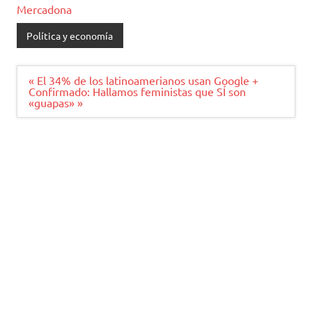
Mercadona
Política y economía
Navegación
« El 34% de los latinoamerianos usan Google +
de
Confirmado: Hallamos feministas que SÍ son
entradas
«guapas» »