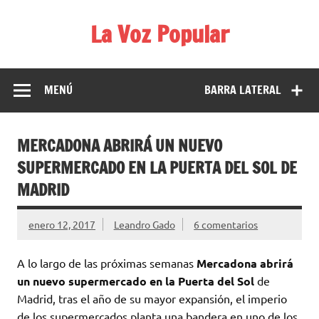
Saltar
al
La Voz Popular
contenido
Diario satírico. Todas las noticias son falsas y están escritas
para reírse de las verdaderas.
MENÚ
BARRA LATERAL
MERCADONA ABRIRÁ UN NUEVO
SUPERMERCADO EN LA PUERTA DEL SOL DE
MADRID
enero 12, 2017
Leandro Gado
6 comentarios
A lo largo de las próximas semanas
Mercadona abrirá
un nuevo supermercado en la Puerta del Sol
de
Madrid, tras el año de su mayor expansión, el imperio
de los supermercados planta una bandera en uno de los