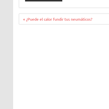
Navegación
« ¿Puede el calor fundir tus neumáticos?
de
entradas