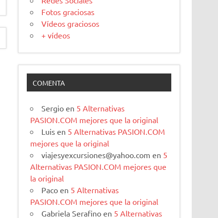
Redes Sociales
Fotos graciosas
Vídeos graciosos
+ vídeos
COMENTA
Sergio
en
5 Alternativas
PASION.COM mejores que la original
Luis
en
5 Alternativas PASION.COM
mejores que la original
viajesyexcursiones@yahoo.com
en
5
Alternativas PASION.COM mejores que
la original
Paco
en
5 Alternativas
PASION.COM mejores que la original
Gabriela Serafino
en
5 Alternativas