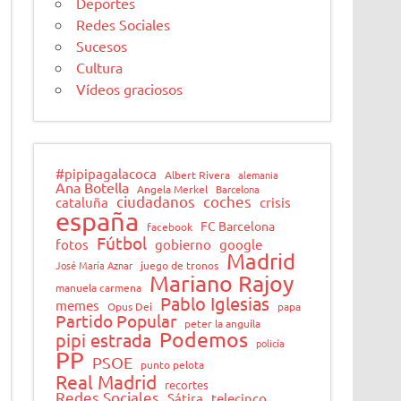
Deportes
Redes Sociales
Sucesos
Cultura
Vídeos graciosos
#pipipagalacoca
Albert Rivera
alemania
Ana Botella
Angela Merkel
Barcelona
ciudadanos
coches
cataluña
crisis
españa
FC Barcelona
facebook
Fútbol
fotos
gobierno
google
Madrid
José María Aznar
juego de tronos
Mariano Rajoy
manuela carmena
Pablo Iglesias
memes
Opus Dei
papa
Partido Popular
peter la anguila
Podemos
pipi estrada
policía
PP
PSOE
punto pelota
Real Madrid
recortes
Redes Sociales
Sátira
telecinco