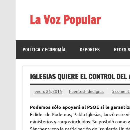
Saltar
al
contenido
La Voz Popular
Diario satírico. Todas las noticias son falsas y est
POLÍTICA Y ECONOMÍA
DEPORTES
REDES 
IGLESIAS QUIERE EL CONTROL DE
enero 26, 2016
FuentesFidedignas
5 coment
Podemos sólo apoyará al PSOE si le garantiza
El líder de Podemos, Pablo Iglesias, lanzó este
ministerios y cargos incluidos. Se postuló como v
Sánchez y con la participación de Izquierda Unid