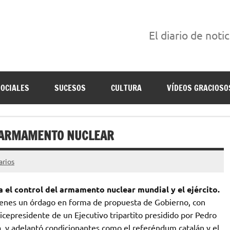
El diario de noti
án escritas para reírse de las verdaderas.
SOCIALES
SUCESOS
CULTURA
VÍDEOS GRACIOSO
L ARMAMENTO NUCLEAR
arios
 el control del armamento nuclear mundial y el ejército.
 vienes un órdago en forma de propuesta de Gobierno, con
icepresidente de un Ejecutivo tripartito presidido por Pedro
a, y adelantó condicionantes como el referéndum catalán y el