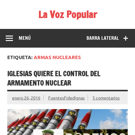
Saltar
al
La Voz Popular
contenido
Diario satírico. Todas las noticias son falsas y están escritas
para reírse de las verdaderas.
MENÚ
BARRA LATERAL
ETIQUETA:
ARMAS NUCLEARES
IGLESIAS QUIERE EL CONTROL DEL
ARMAMENTO NUCLEAR
enero 26, 2016
FuentesFidedignas
5 comentarios