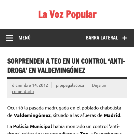
Saltar
al
La Voz Popular
contenido
Diario satírico. Todas las noticias son falsas y están escritas
para reírse de las verdaderas.
MENÚ
BARRA LATERAL
SORPRENDEN A TEO EN UN CONTROL ‘ANTI-
DROGA’ EN VALDEMINGÓMEZ
diciembre 14, 2012
pipipagalacoca
Deja un
comentario
Ocurrió la pasada madrugada en el poblado chabolista
de
Valdemingómez
, situado a las afueras de
Madrid
.
La
Policía Municipal
había montado un control ‘anti-
droga’ rutinario y sorprendieron a
Teo
.
«Sospechamos