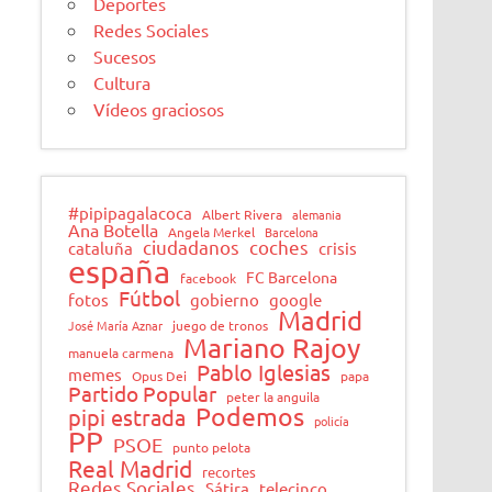
Deportes
Redes Sociales
Sucesos
Cultura
Vídeos graciosos
#pipipagalacoca
Albert Rivera
alemania
Ana Botella
Angela Merkel
Barcelona
ciudadanos
coches
cataluña
crisis
españa
FC Barcelona
facebook
Fútbol
fotos
gobierno
google
Madrid
José María Aznar
juego de tronos
Mariano Rajoy
manuela carmena
Pablo Iglesias
memes
Opus Dei
papa
Partido Popular
peter la anguila
Podemos
pipi estrada
policía
PP
PSOE
punto pelota
Real Madrid
recortes
Redes Sociales
Sátira
telecinco