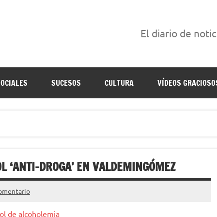
El diario de noti
án escritas para reírse de las verdaderas.
SOCIALES
SUCESOS
CULTURA
VÍDEOS GRACIOSO
L ‘ANTI-DROGA’ EN VALDEMINGÓMEZ
omentario