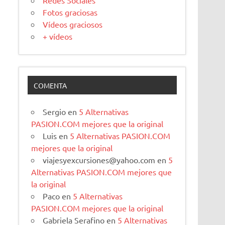
Redes Sociales
Fotos graciosas
Vídeos graciosos
+ vídeos
COMENTA
Sergio
en
5 Alternativas
PASION.COM mejores que la original
Luis
en
5 Alternativas PASION.COM
mejores que la original
viajesyexcursiones@yahoo.com
en
5
Alternativas PASION.COM mejores que
la original
Paco
en
5 Alternativas
PASION.COM mejores que la original
Gabriela Serafino
en
5 Alternativas