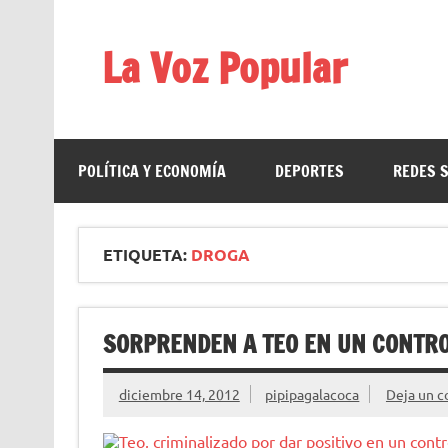
Saltar
al
contenido
La Voz Popular
Diario satírico. Todas las noticias son falsas y est
POLÍTICA Y ECONOMÍA
DEPORTES
REDES 
ETIQUETA:
DROGA
SORPRENDEN A TEO EN UN CONTRO
diciembre 14, 2012
pipipagalacoca
Deja un c