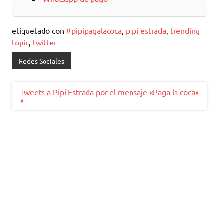
etiquetado con
#pipipagalacoca
,
pipi estrada
,
trending
topic
,
twitter
Redes Sociales
Navegación
Tweets a Pipi Estrada por el mensaje «Paga la coca»
de
»
entradas