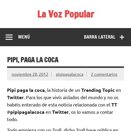
Saltar
al
La Voz Popular
contenido
Diario satírico. Todas las noticias son falsas y están escritas
para reírse de las verdaderas.
MENÚ
BARRA LATERAL
PIPI, PAGA LA COCA
noviembre 28, 2012
pipipagalacoca
2 comentarios
Pipi paga la coca
, la historia de un
Trending Topic
en
Twitter
. Para los que vivís aislados del mundo y no os
habéis enterado de esta noticia relacionada con el
TT
#
pipipagalacoca
en
Twitter
, os lo vamos a contar
todo.
Todo empieza con un Troll, dicho Troll hace pública en