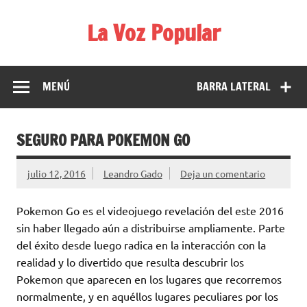
Saltar
al
La Voz Popular
contenido
Diario satírico. Todas las noticias son falsas y están escritas
para reírse de las verdaderas.
MENÚ
BARRA LATERAL
SEGURO PARA POKEMON GO
julio 12, 2016
Leandro Gado
Deja un comentario
Pokemon Go es el videojuego revelación del este 2016
sin haber llegado aún a distribuirse ampliamente. Parte
del éxito desde luego radica en la interacción con la
realidad y lo divertido que resulta descubrir los
Pokemon que aparecen en los lugares que recorremos
normalmente, y en aquéllos lugares peculiares por los