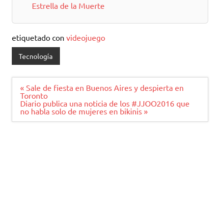
Estrella de la Muerte
etiquetado con
videojuego
Tecnología
Navegación
« Sale de fiesta en Buenos Aires y despierta en
de
Toronto
entradas
Diario publica una noticia de los #JJOO2016 que
no habla solo de mujeres en bikinis »