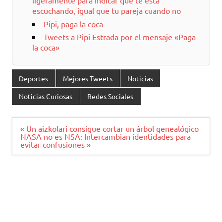
ligeramente para indicar que te está
escuchando, igual que tu pareja cuando no
Pipi, paga la coca
Tweets a Pipi Estrada por el mensaje «Paga
la coca»
Deportes
Mejores Tweets
Noticias
Noticias Curiosas
Redes Sociales
Navegación
« Un aizkolari consigue cortar un árbol genealógico
de
NASA no es NSA: Intercambian identidades para
entradas
evitar confusiones »