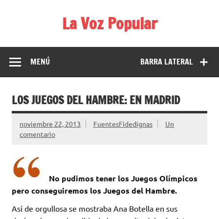
Saltar
al
La Voz Popular
contenido
Diario satírico. Todas las noticias son falsas y están escritas
para reírse de las verdaderas.
MENÚ
BARRA LATERAL
LOS JUEGOS DEL HAMBRE: EN MADRID
noviembre 22, 2013
FuentesFidedignas
Un
comentario
No pudimos tener los Juegos Olímpicos
pero conseguiremos los Juegos del Hambre.
Así de orgullosa se mostraba Ana Botella en sus