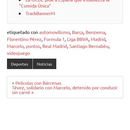
“Comida Única”
TrackBannerM
etiquetado con
automovilismo
,
Barça
,
Benzema
,
Florentino Pérez
,
Formula 1
,
Liga BBVA
,
Madrid
,
Marcelo
,
puntos
,
Real Madrid
,
Santiago Bernabéu
,
videojuego
Deportes
Noticias
Navegación
« Películas con Bárcenas
de
Tévez, solidario con Marcelo, detenido por conducir
entradas
sin carné »