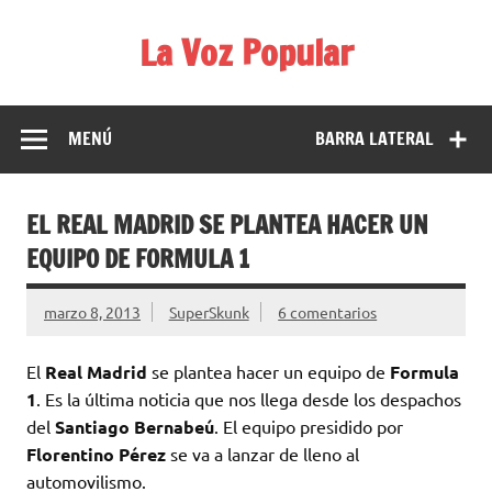
Saltar
al
La Voz Popular
contenido
Diario satírico. Todas las noticias son falsas y están escritas
para reírse de las verdaderas.
MENÚ
BARRA LATERAL
EL REAL MADRID SE PLANTEA HACER UN
EQUIPO DE FORMULA 1
marzo 8, 2013
SuperSkunk
6 comentarios
El
Real Madrid
se plantea hacer un equipo de
Formula
1
. Es la última noticia que nos llega desde los despachos
del
Santiago Bernabeú
. El equipo presidido por
Florentino Pérez
se va a lanzar de lleno al
automovilismo.