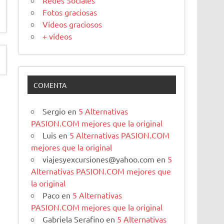
Redes Sociales
Fotos graciosas
Vídeos graciosos
+ vídeos
COMENTA
Sergio
en
5 Alternativas
PASION.COM mejores que la original
Luis
en
5 Alternativas PASION.COM
mejores que la original
viajesyexcursiones@yahoo.com
en
5
Alternativas PASION.COM mejores que
la original
Paco
en
5 Alternativas
PASION.COM mejores que la original
Gabriela Serafino
en
5 Alternativas