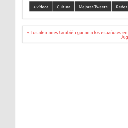
+ vídeos
Cultura
Mejores Tweets
Redes 
Navegación
« Los alemanes también ganan a los españoles en
de
Jug
entradas