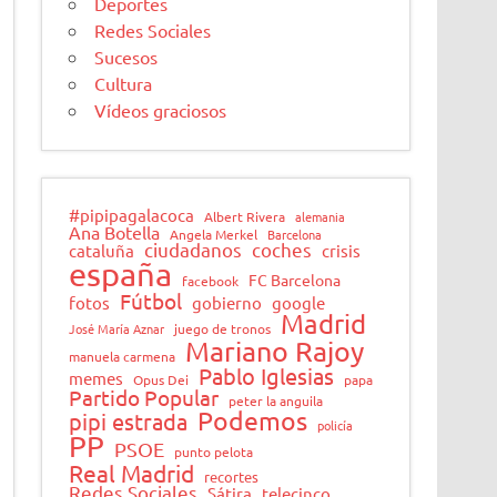
Deportes
Redes Sociales
Sucesos
Cultura
Vídeos graciosos
#pipipagalacoca
Albert Rivera
alemania
Ana Botella
Angela Merkel
Barcelona
ciudadanos
coches
cataluña
crisis
españa
FC Barcelona
facebook
Fútbol
fotos
gobierno
google
Madrid
José María Aznar
juego de tronos
Mariano Rajoy
manuela carmena
Pablo Iglesias
memes
Opus Dei
papa
Partido Popular
peter la anguila
Podemos
pipi estrada
policía
PP
PSOE
punto pelota
Real Madrid
recortes
Redes Sociales
Sátira
telecinco