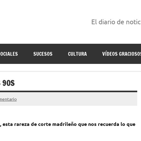
El diario de noti
án escritas para reírse de las verdaderas.
SOCIALES
SUCESOS
CULTURA
VÍDEOS GRACIOSO
S 90S
mentario
 esta rareza de corte madrileño que nos recuerda lo que