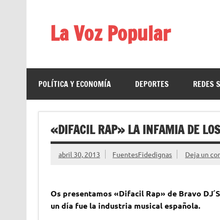
Saltar
al
contenido
La Voz Popular
Diario satírico. Todas las noticias son falsas y est
POLÍTICA Y ECONOMÍA
DEPORTES
REDES 
«DIFACIL RAP» LA INFAMIA DE LO
abril 30, 2013
FuentesFidedignas
Deja un co
Os presentamos «Difacil Rap» de Bravo DJ´S,
un día fue la industria musical española.