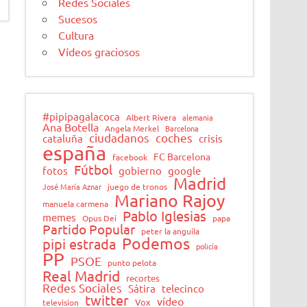
Redes Sociales
Sucesos
Cultura
Vídeos graciosos
#pipipagalacoca
Albert Rivera
alemania
Ana Botella
Angela Merkel
Barcelona
ciudadanos
coches
cataluña
crisis
españa
FC Barcelona
facebook
Fútbol
fotos
gobierno
google
Madrid
José María Aznar
juego de tronos
Mariano Rajoy
manuela carmena
Pablo Iglesias
memes
Opus Dei
papa
Partido Popular
peter la anguila
Podemos
pipi estrada
policía
PP
PSOE
punto pelota
Real Madrid
recortes
Redes Sociales
Sátira
telecinco
twitter
vídeo
Vox
television