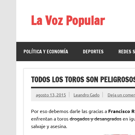
Saltar
al
contenido
La Voz Popular
Diario satírico. Todas las noticias son falsas y est
POLÍTICA Y ECONOMÍA
DEPORTES
REDES 
TODOS LOS TOROS SON PELIGROSO
agosto 13, 2015
Leandro Gado
Deja un comen
Por eso debemos darle las gracias a
Francisco R
enfrentan a toros
drogados y desangrados
en igu
salvaje y asesina.