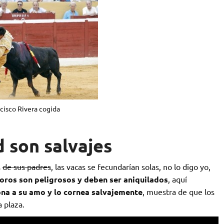
cisco Rivera cogida
d son salvajes
s
de sus padres
, las vacas se fecundarían solas, no lo digo yo,
toros son peligrosos y deben ser
aniquilados
, aquí
ona a su amo y lo cornea salvajemente
, muestra de que los
 plaza.