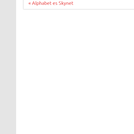
Navegación
« Alphabet es Skynet
de
entradas