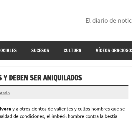
El diario de noti
án escritas para reírse de las verdaderas.
SOCIALES
SUCESOS
CULTURA
VÍDEOS GRACIOSO
S Y DEBEN SER ANIQUILADOS
tario
ivera
y a otros cientos de valientes
y cultos
hombres que se
aldad de condiciones, el
imbécil
hombre contra la bestia