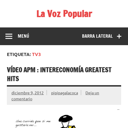
Saltar
al
La Voz Popular
contenido
Diario satírico. Todas las noticias son falsas y están escritas
para reírse de las verdaderas.
MENÚ
BARRA LATERAL
ETIQUETA:
TV3
VÍDEO APM : INTERECONOMÍA GREATEST
HITS
diciembre 9, 2012
pipipagalacoca
Deja un
comentario