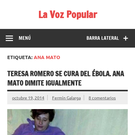
Saltar
al
La Voz Popular
contenido
Diario satírico. Todas las noticias son falsas y están escritas
para reírse de las verdaderas.
MENÚ
BARRA LATERAL
ETIQUETA:
ANA MATO
TERESA ROMERO SE CURA DEL ÉBOLA. ANA
MATO DIMITE IGUALMENTE
octubre 19, 2014
Fermín Galarga
8 comentarios