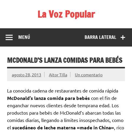
Saltar
al
La Voz Popular
contenido
Diario satírico. Todas las noticias son falsas y están escritas
para reírse de las verdaderas.
MENÚ
BARRA LATERAL
MCDONALD’S LANZA COMIDAS PARA BEBÉS
agosto 28, 2013
Aitor Tilla
Un comentario
La conocida cadena de restaurantes de comida rápida
McDonald’s lanza comida para bebés
con el fin de
enganchar nuevos clientes desde temprana edad. Los
productos para bebés de McDonald’s abarcan todas las
comidas diarias, llegando a límites insospechados, como
el
sucedáneo de leche materna «made in China»
, rico