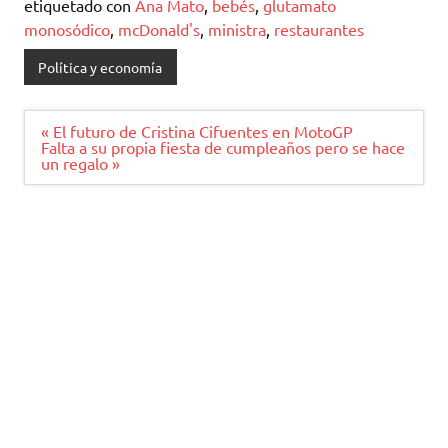
etiquetado con
Ana Mato
,
bebés
,
glutamato
monosódico
,
mcDonald's
,
ministra
,
restaurantes
Política y economía
Navegación
« El futuro de Cristina Cifuentes en MotoGP
de
Falta a su propia fiesta de cumpleaños pero se hace
entradas
un regalo »