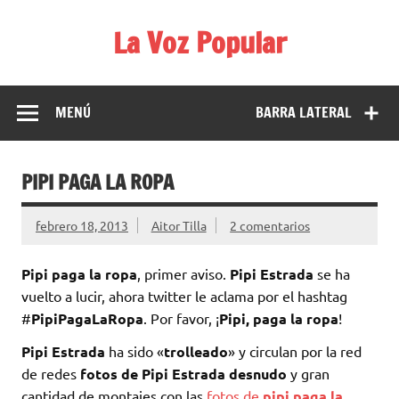
Saltar
al
La Voz Popular
contenido
Diario satírico. Todas las noticias son falsas y están escritas
para reírse de las verdaderas.
MENÚ
BARRA LATERAL
PIPI PAGA LA ROPA
febrero 18, 2013
Aitor Tilla
2 comentarios
Pipi paga la ropa
, primer aviso.
Pipi Estrada
se ha
vuelto a lucir, ahora twitter le aclama por el hashtag
#
PipiPagaLaRopa
. Por favor, ¡
Pipi, paga la ropa
!
Pipi Estrada
ha sido «
trolleado
» y circulan por la red
de redes
fotos de Pipi Estrada desnudo
y gran
cantidad de montajes con las
fotos de
pipi paga la