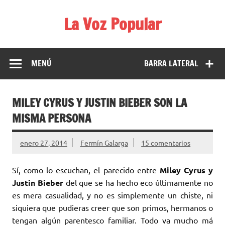
Saltar
al
La Voz Popular
contenido
Diario satírico. Todas las noticias son falsas y están escritas
para reírse de las verdaderas.
MENÚ
BARRA LATERAL
MILEY CYRUS Y JUSTIN BIEBER SON LA
MISMA PERSONA
enero 27, 2014
Fermín Galarga
15 comentarios
Sí, como lo escuchan, el parecido entre
Miley Cyrus y
Justin Bieber
del que se ha hecho eco últimamente no
es mera casualidad, y no es simplemente un chiste, ni
siquiera que pudieras creer que son primos, hermanos o
tengan algún parentesco familiar. Todo va mucho má