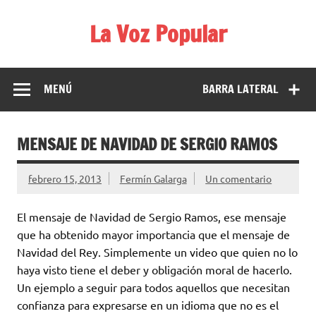
Saltar
al
La Voz Popular
contenido
Diario satírico. Todas las noticias son falsas y están escritas
para reírse de las verdaderas.
MENÚ
BARRA LATERAL
MENSAJE DE NAVIDAD DE SERGIO RAMOS
febrero 15, 2013
Fermín Galarga
Un comentario
El mensaje de Navidad de Sergio Ramos, ese mensaje
que ha obtenido mayor importancia que el mensaje de
Navidad del Rey. Simplemente un video que quien no lo
haya visto tiene el deber y obligación moral de hacerlo.
Un ejemplo a seguir para todos aquellos que necesitan
confianza para expresarse en un idioma que no es el