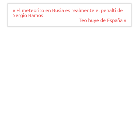
Navegación
« El meteorito en Rusia es realmente el penalti de
de
Sergio Ramos
entradas
Teo huye de España »