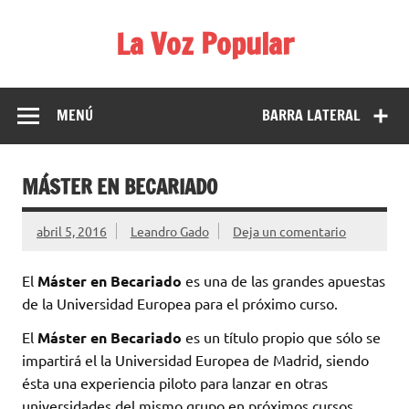
Saltar
al
La Voz Popular
contenido
Diario satírico. Todas las noticias son falsas y están escritas
para reírse de las verdaderas.
MENÚ
BARRA LATERAL
MÁSTER EN BECARIADO
abril 5, 2016
Leandro Gado
Deja un comentario
El
Máster en Becariado
es una de las grandes apuestas
de la Universidad Europea para el próximo curso.
El
Máster en Becariado
es un título propio que sólo se
impartirá el la Universidad Europea de Madrid, siendo
ésta una experiencia piloto para lanzar en otras
universidades del mismo grupo en próximos cursos.