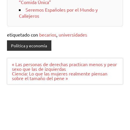
“Comida Única”
Seremos Españoles por el Mundo y
Callejeros
etiquetado con
becarios
,
universidades
Política y economía
Navegación
« Las personas de derechas practican menos y peor
de
sexo que las de izquierdas
entradas
Ciencia: Lo que las mujeres realmente piensan
sobre el tamaño del pene »