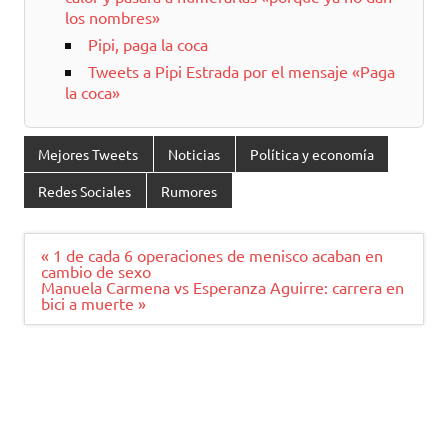
los nombres»
Pipi, paga la coca
Tweets a Pipi Estrada por el mensaje «Paga
la coca»
Mejores Tweets
Noticias
Política y economía
Redes Sociales
Rumores
Navegación
« 1 de cada 6 operaciones de menisco acaban en
de
cambio de sexo
entradas
Manuela Carmena vs Esperanza Aguirre: carrera en
bici a muerte »