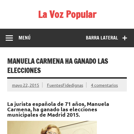
Saltar
al
La Voz Popular
contenido
Diario satírico. Todas las noticias son falsas y están escritas
para reírse de las verdaderas.
MENÚ
BARRA LATERAL
MANUELA CARMENA HA GANADO LAS
ELECCIONES
mayo 22, 2015
FuentesFidedignas
4 comentarios
La jurista española de 71 años,
Manuela
Carmena
, ha ganado las elecciones
municipales de Madrid 2015.