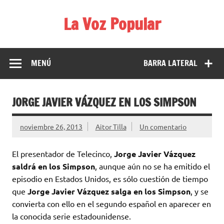
Saltar
al
La Voz Popular
contenido
Diario satírico. Todas las noticias son falsas y están escritas
para reírse de las verdaderas.
MENÚ
BARRA LATERAL
JORGE JAVIER VÁZQUEZ EN LOS SIMPSON
noviembre 26, 2013
Aitor Tilla
Un comentario
El presentador de Telecinco,
Jorge Javier Vázquez
saldrá en los Simpson
, aunque aún no se ha emitido el
episodio en Estados Unidos, es sólo cuestión de tiempo
que
Jorge Javier Vázquez salga en los Simpson
, y se
convierta con ello en el segundo español en aparecer en
la conocida serie estadounidense.