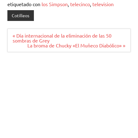
etiquetado con
los Simpson
,
telecinco
,
television
Cotilleos
Navegación
« Día internacional de la eliminación de las 50
de
sombras de Grey
entradas
La broma de Chucky «El Muñeco Diabólico» »