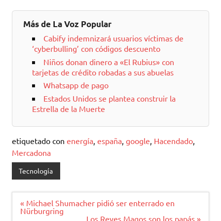
Más de La Voz Popular
Cabify indemnizará usuarios víctimas de
‘cyberbulling’ con códigos descuento
Niños donan dinero a «El Rubius» con
tarjetas de crédito robadas a sus abuelas
Whatsapp de pago
Estados Unidos se plantea construir la
Estrella de la Muerte
etiquetado con
energía
,
españa
,
google
,
Hacendado
,
Mercadona
Tecnología
Navegación
« Michael Shumacher pidió ser enterrado en
de
Nürburgring
entradas
Los Reyes Magos son los papás »