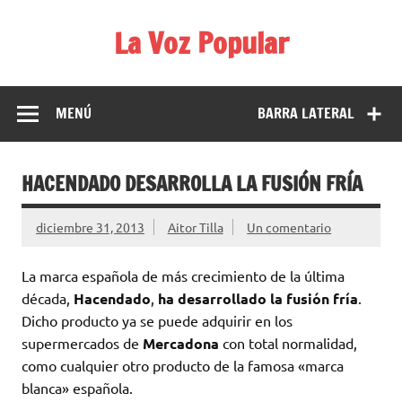
Saltar
al
La Voz Popular
contenido
Diario satírico. Todas las noticias son falsas y están escritas
para reírse de las verdaderas.
MENÚ
BARRA LATERAL
HACENDADO DESARROLLA LA FUSIÓN FRÍA
diciembre 31, 2013
Aitor Tilla
Un comentario
La marca española de más crecimiento de la última
década,
Hacendado
,
ha desarrollado la fusión fría
.
Dicho producto ya se puede adquirir en los
supermercados de
Mercadona
con total normalidad,
como cualquier otro producto de la famosa «marca
blanca» española.