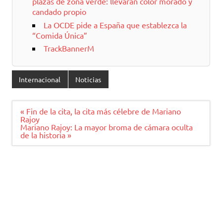
plazas de zona verde: llevarán color morado y
candado propio
La OCDE pide a España que establezca la
“Comida Única”
TrackBannerM
Internacional
Noticias
Navegación
« Fin de la cita, la cita más célebre de Mariano
de
Rajoy
entradas
Mariano Rajoy: La mayor broma de cámara oculta
de la historia »