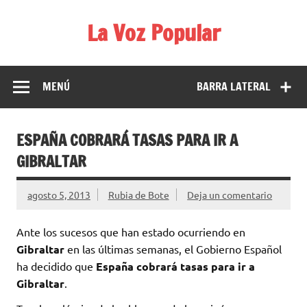
Saltar
al
La Voz Popular
contenido
Diario satírico. Todas las noticias son falsas y están escritas
para reírse de las verdaderas.
MENÚ
BARRA LATERAL
ESPAÑA COBRARÁ TASAS PARA IR A
GIBRALTAR
agosto 5, 2013
Rubia de Bote
Deja un comentario
Ante los sucesos que han estado ocurriendo en
Gibraltar
en las últimas semanas, el Gobierno Español
ha decidido que
España cobrará tasas para ir a
Gibraltar
.