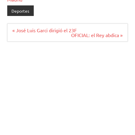
Deportes
Navegación
« José Luis Garci dirigió el 23F
de
OFICIAL: el Rey abdica »
entradas