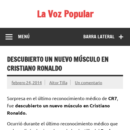
Saltar
al
La Voz Popular
contenido
Diario satírico. Todas las noticias son falsas y están escritas
para reírse de las verdaderas.
MENÚ
BARRA LATERAL
DESCUBIERTO UN NUEVO MÚSCULO EN
CRISTIANO RONALDO
febrero 24, 2014
Aitor Tilla
Un comentario
Sorpresa en el último reconocimiento médico de
CR7
,
fue
descubierto un nuevo músculo en Cristiano
Ronaldo.
Ocurrió durante el último reconocimiento médico que