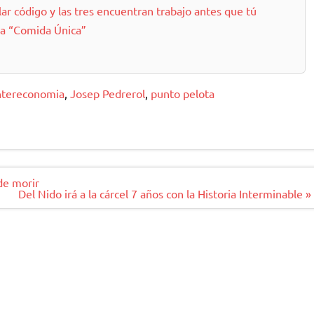
lar código y las tres encuentran trabajo antes que tú
la “Comida Única”
ntereconomia
,
Josep Pedrerol
,
punto pelota
de morir
Del Nido irá a la cárcel 7 años con la Historia Interminable »