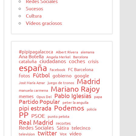
Redes Sociales
Sucesos
Cultura
Vídeos graciosos
#pipipagalacoca
Albert Rivera
alemania
Ana Botella
Angela Merkel
Barcelona
ciudadanos
coches
cataluña
crisis
españa
FC Barcelona
facebook
Fútbol
fotos
gobierno
google
Madrid
José María Aznar
juego de tronos
Mariano Rajoy
manuela carmena
Pablo Iglesias
memes
Opus Dei
papa
Partido Popular
peter la anguila
Podemos
pipi estrada
policía
PP
PSOE
punto pelota
Real Madrid
recortes
Redes Sociales
Sátira
telecinco
twitter
vídeo
Vox
television