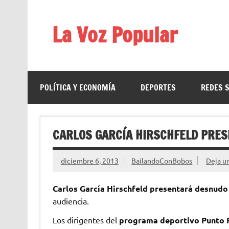
Saltar
al
contenido
La Voz Popular
Diario satírico. Todas las noticias son falsas y est
POLÍTICA Y ECONOMÍA
DEPORTES
REDES 
CARLOS GARCÍA HIRSCHFELD PRE
diciembre 6, 2013
BailandoConBobos
Deja u
Carlos García Hirschfeld
presentará desnudo
audiencia.
Los dirigentes del
programa deportivo Punto 