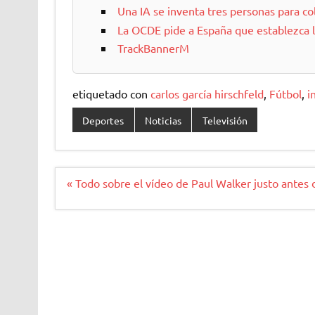
Una IA se inventa tres personas para co
La OCDE pide a España que establezca 
TrackBannerM
etiquetado con
carlos garcía hirschfeld
,
Fútbol
,
i
Deportes
Noticias
Televisión
Navegación
« Todo sobre el vídeo de Paul Walker justo antes 
de
entradas