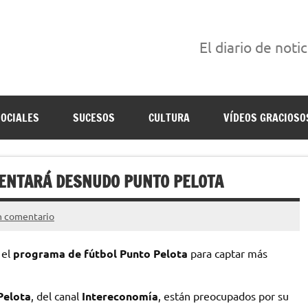
El diario de noti
án escritas para reírse de las verdaderas.
SOCIALES
SUCESOS
CULTURA
VÍDEOS GRACIOSO
SENTARÁ DESNUDO PUNTO PELOTA
n comentario
el
programa de fútbol Punto Pelota
para captar más
Pelota
, del canal
Intereconomía
, están preocupados por su