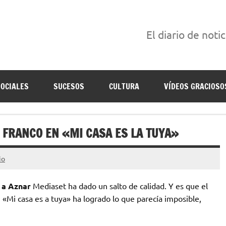
El diario de noti
án escritas para reírse de las verdaderas.
SOCIALES
SUCESOS
CULTURA
VÍDEOS GRACIOSO
 FRANCO EN «MI CASA ES LA TUYA»
io
 a Aznar
Mediaset ha dado un salto de calidad. Y es que el
 «Mi casa es a tuya» ha logrado lo que parecía imposible,