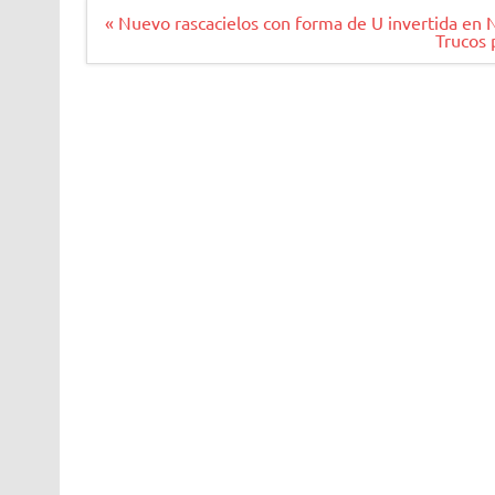
Navegación
« Nuevo rascacielos con forma de U invertida en
de
Trucos 
entradas