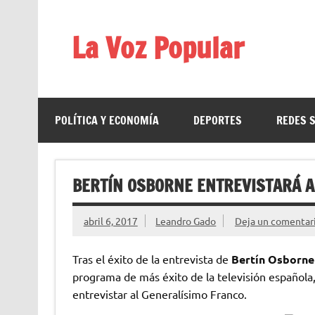
Saltar
al
contenido
La Voz Popular
Diario satírico. Todas las noticias son falsas y est
POLÍTICA Y ECONOMÍA
DEPORTES
REDES 
BERTÍN OSBORNE ENTREVISTARÁ A
abril 6, 2017
Leandro Gado
Deja un comentar
Tras el éxito de la entrevista de
Bertín Osborne
programa de más éxito de la televisión española,
entrevistar al Generalísimo Franco.