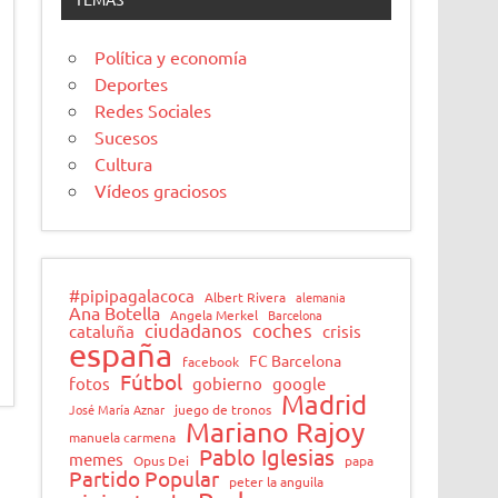
Política y economía
Deportes
Redes Sociales
Sucesos
Cultura
Vídeos graciosos
#pipipagalacoca
Albert Rivera
alemania
Ana Botella
Angela Merkel
Barcelona
ciudadanos
coches
cataluña
crisis
españa
FC Barcelona
facebook
Fútbol
fotos
gobierno
google
Madrid
José María Aznar
juego de tronos
Mariano Rajoy
manuela carmena
Pablo Iglesias
memes
Opus Dei
papa
Partido Popular
peter la anguila