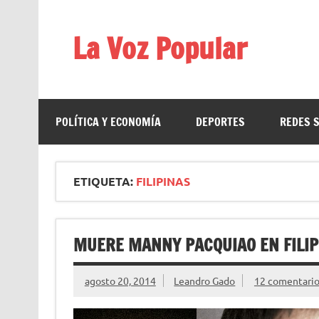
Saltar
al
contenido
La Voz Popular
Diario satírico. Todas las noticias son falsas y est
POLÍTICA Y ECONOMÍA
DEPORTES
REDES 
ETIQUETA:
FILIPINAS
MUERE MANNY PACQUIAO EN FILIP
agosto 20, 2014
Leandro Gado
12 comentario