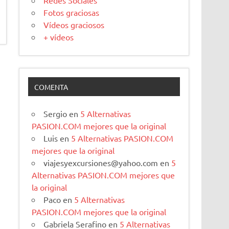
Redes Sociales
Fotos graciosas
Vídeos graciosos
+ vídeos
COMENTA
Sergio
en
5 Alternativas
PASION.COM mejores que la original
Luis
en
5 Alternativas PASION.COM
mejores que la original
viajesyexcursiones@yahoo.com
en
5
Alternativas PASION.COM mejores que
la original
Paco
en
5 Alternativas
PASION.COM mejores que la original
Gabriela Serafino
en
5 Alternativas