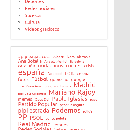
Deportes
Redes Sociales
Sucesos
Cultura
Vídeos graciosos
#pipipagalacoca
Albert Rivera
alemania
Ana Botella
Angela Merkel
Barcelona
ciudadanos
coches
cataluña
crisis
españa
FC Barcelona
facebook
Fútbol
fotos
gobierno
google
Madrid
José María Aznar
juego de tronos
Mariano Rajoy
manuela carmena
Pablo Iglesias
memes
Opus Dei
papa
Partido Popular
peter la anguila
Podemos
pipi estrada
policía
PP
PSOE
punto pelota
Real Madrid
recortes
Redes Sociales
Sátira
telecinco