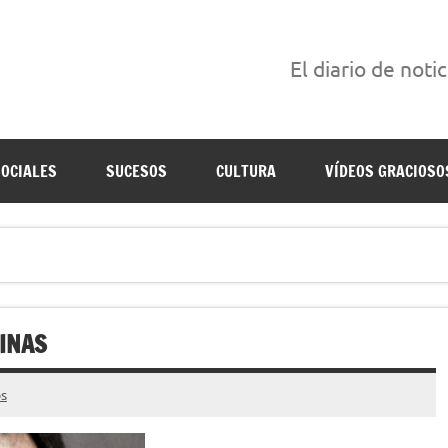
El diario de noti
án escritas para reírse de las verdaderas.
SOCIALES
SUCESOS
CULTURA
VÍDEOS GRACIOSO
INAS
s