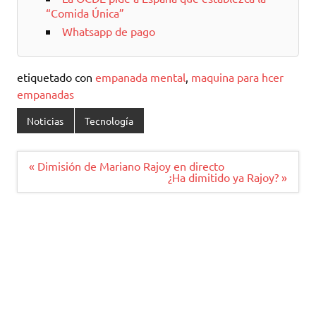
“Comida Única”
Whatsapp de pago
etiquetado con
empanada mental
,
maquina para hcer
empanadas
Noticias
Tecnología
Navegación
« Dimisión de Mariano Rajoy en directo
de
¿Ha dimitido ya Rajoy? »
entradas