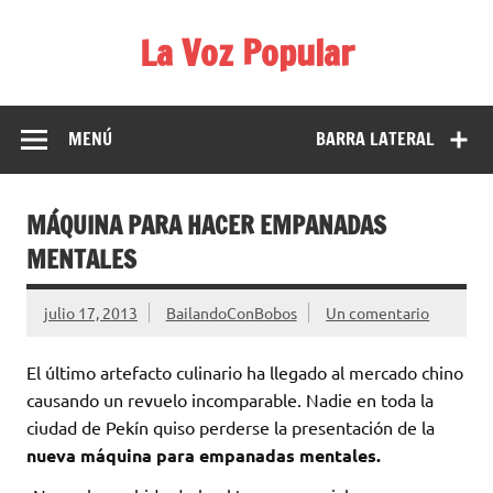
Saltar
al
La Voz Popular
contenido
Diario satírico. Todas las noticias son falsas y están escritas
para reírse de las verdaderas.
MENÚ
BARRA LATERAL
MÁQUINA PARA HACER EMPANADAS
MENTALES
julio 17, 2013
BailandoConBobos
Un comentario
El último artefacto culinario ha llegado al mercado chino
causando un revuelo incomparable. Nadie en toda la
ciudad de Pekín quiso perderse la presentación de la
nueva máquina para empanadas mentales.