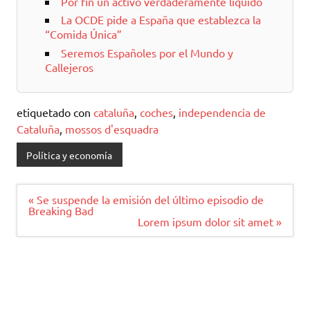
Por fin un activo verdaderamente líquido
La OCDE pide a España que establezca la
“Comida Única”
Seremos Españoles por el Mundo y
Callejeros
etiquetado con
cataluña
,
coches
,
independencia de
Cataluña
,
mossos d'esquadra
Política y economía
Navegación
« Se suspende la emisión del último episodio de
de
Breaking Bad
entradas
Lorem ipsum dolor sit amet »