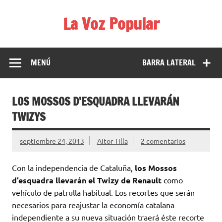
Saltar
al
La Voz Popular
contenido
Diario satírico. Todas las noticias son falsas y están escritas
para reírse de las verdaderas.
MENÚ
BARRA LATERAL
LOS MOSSOS D’ESQUADRA LLEVARÁN
TWIZYS
septiembre 24, 2013
Aitor Tilla
2 comentarios
Con la independencia de Cataluña,
los Mossos
d’esquadra llevarán el Twizy de Renault
como
vehículo de patrulla habitual. Los recortes que serán
necesarios para reajustar la economía catalana
independiente a su nueva situación traerá éste recorte