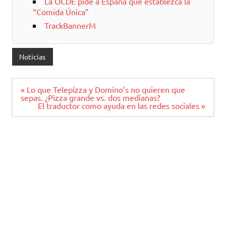
La OCDE pide a España que establezca la
“Comida Única”
TrackBannerM
Noticias
Navegación
« Lo que Telepizza y Domino’s no quieren que
de
sepas. ¿Pizza grande vs. dos medianas?
entradas
El traductor como ayuda en las redes sociales »