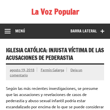
Saltar
al
La Voz Popular
contenido
Diario satírico. Todas las noticias son falsas y están escritas
para reírse de las verdaderas.
MENÚ
BARRA LATERAL
IGLESIA CATÓLICA: INJUSTA VÍCTIMA DE LAS
ACUSACIONES DE PEDERASTIA
agosto 19, 2018
Fermín Galarga
Deja un
comentario
Según las más recientes investigaciones, se presume
que las acusaciones y revelaciones de casos de
pederastia y abuso sexual infantil podría estar
escandalizado por encima de lo que se puede considerar