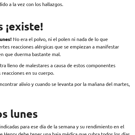
do a la vez con los hallazgos.
s ¡existe!
lunes!
No era el polvo, ni el polen ni nada de lo que
rtes reacciones alérgicas que se empiezan a manifestar
cen que duerma bastante mal.
ntra lleno de malestares a causa de estos componentes
 reacciones en su cuerpo.
encontrar alivio y cuando se levanta por la mañana del martes,
os lunes
 indicadas para ese día de la semana y su rendimiento en el
ue Henry debe tener una baja médica que cubra todos los días