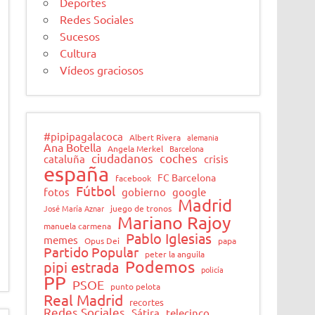
Deportes
Redes Sociales
Sucesos
Cultura
Vídeos graciosos
#pipipagalacoca
Albert Rivera
alemania
Ana Botella
Angela Merkel
Barcelona
ciudadanos
coches
cataluña
crisis
españa
FC Barcelona
facebook
Fútbol
fotos
gobierno
google
Madrid
José María Aznar
juego de tronos
Mariano Rajoy
manuela carmena
Pablo Iglesias
memes
Opus Dei
papa
Partido Popular
peter la anguila
Podemos
pipi estrada
policía
PP
PSOE
punto pelota
Real Madrid
recortes
Redes Sociales
Sátira
telecinco