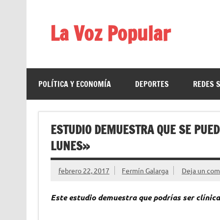
Saltar
al
contenido
La Voz Popular
Diario satírico. Todas las noticias son falsas y est
POLÍTICA Y ECONOMÍA
DEPORTES
REDES 
ESTUDIO DEMUESTRA QUE SE PUED
LUNES»
febrero 22, 2017
Fermín Galarga
Deja un com
Este estudio demuestra que podrías ser clínica