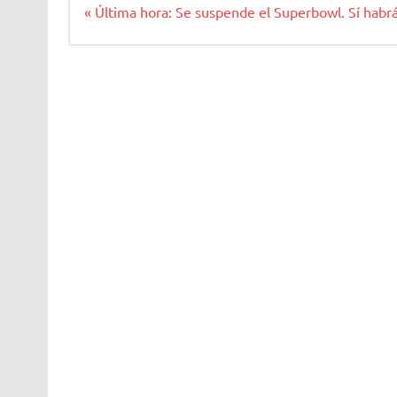
Navegación
« Última hora: Se suspende el Superbowl. Sí habr
de
entradas