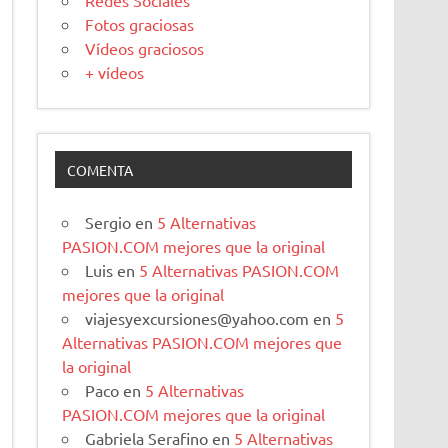
Redes Sociales
Fotos graciosas
Vídeos graciosos
+ vídeos
COMENTA
Sergio
en
5 Alternativas
PASION.COM mejores que la original
Luis
en
5 Alternativas PASION.COM
mejores que la original
viajesyexcursiones@yahoo.com
en
5
Alternativas PASION.COM mejores que
la original
Paco
en
5 Alternativas
PASION.COM mejores que la original
Gabriela Serafino
en
5 Alternativas