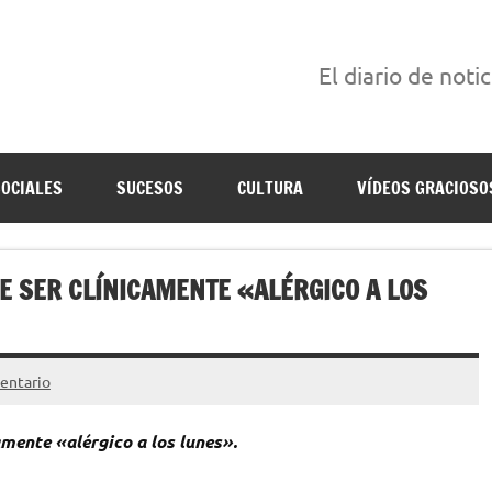
El diario de noti
án escritas para reírse de las verdaderas.
SOCIALES
SUCESOS
CULTURA
VÍDEOS GRACIOSO
E SER CLÍNICAMENTE «ALÉRGICO A LOS
entario
mente «alérgico a los lunes».