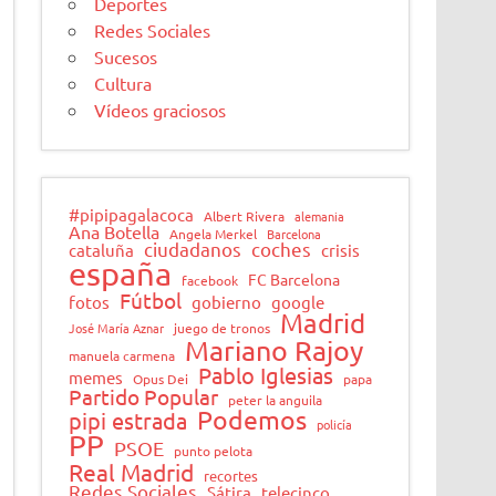
Deportes
Redes Sociales
Sucesos
Cultura
Vídeos graciosos
#pipipagalacoca
Albert Rivera
alemania
Ana Botella
Angela Merkel
Barcelona
ciudadanos
coches
cataluña
crisis
españa
FC Barcelona
facebook
Fútbol
fotos
gobierno
google
Madrid
José María Aznar
juego de tronos
Mariano Rajoy
manuela carmena
Pablo Iglesias
memes
Opus Dei
papa
Partido Popular
peter la anguila
Podemos
pipi estrada
policía
PP
PSOE
punto pelota
Real Madrid
recortes
Redes Sociales
Sátira
telecinco