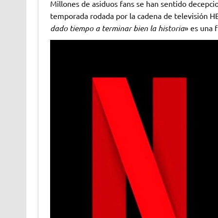
Millones de asiduos fans se han sentido decepcion
temporada rodada por la cadena de televisión H
dado tiempo a terminar bien la historia
» es una 