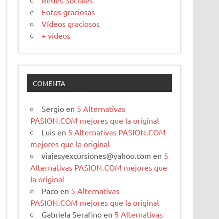
Redes Sociales
Fotos graciosas
Vídeos graciosos
+ vídeos
COMENTA
Sergio
en
5 Alternativas
PASION.COM mejores que la original
Luis
en
5 Alternativas PASION.COM
mejores que la original
viajesyexcursiones@yahoo.com
en
5
Alternativas PASION.COM mejores que
la original
Paco
en
5 Alternativas
PASION.COM mejores que la original
Gabriela Serafino
en
5 Alternativas