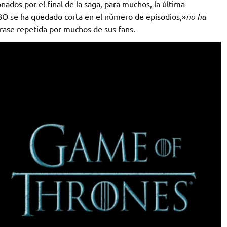
ados por el final de la saga, para muchos, la última
BO se ha quedado corta en el número de episodios,»
no ha
frase repetida por muchos de sus fans.