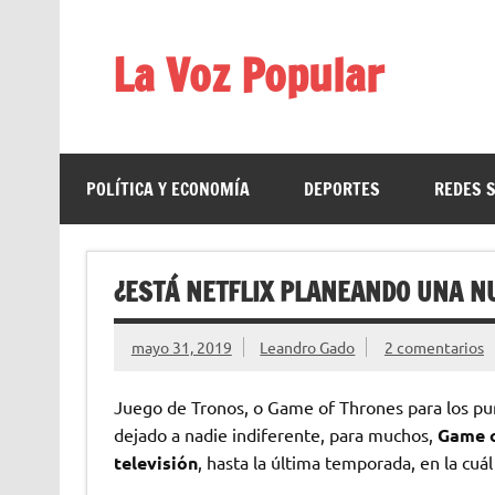
Saltar
al
contenido
La Voz Popular
Diario satírico. Todas las noticias son falsas y est
POLÍTICA Y ECONOMÍA
DEPORTES
REDES 
¿ESTÁ NETFLIX PLANEANDO UNA N
mayo 31, 2019
Leandro Gado
2 comentarios
Juego de Tronos, o Game of Thrones para los pur
dejado a nadie indiferente, para muchos,
Game o
televisión
, hasta la última temporada, en la cu