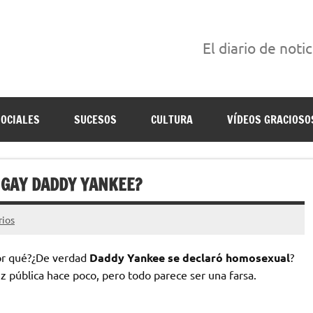
El diario de noti
án escritas para reírse de las verdaderas.
SOCIALES
SUCESOS
CULTURA
VÍDEOS GRACIOSO
 GAY DADDY YANKEE?
rios
or qué?¿De verdad
Daddy Yankee se declaró homosexual
?
uz pública hace poco, pero todo parece ser una farsa.