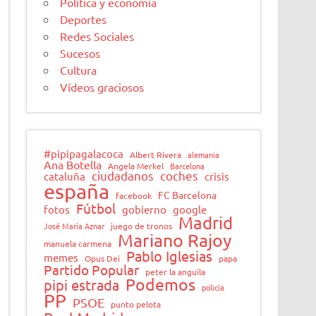
Política y economía
Deportes
Redes Sociales
Sucesos
Cultura
Vídeos graciosos
#pipipagalacoca
Albert Rivera
alemania
Ana Botella
Angela Merkel
Barcelona
ciudadanos
coches
cataluña
crisis
españa
FC Barcelona
facebook
Fútbol
fotos
gobierno
google
Madrid
José María Aznar
juego de tronos
Mariano Rajoy
manuela carmena
Pablo Iglesias
memes
Opus Dei
papa
Partido Popular
peter la anguila
Podemos
pipi estrada
policía
PP
PSOE
punto pelota