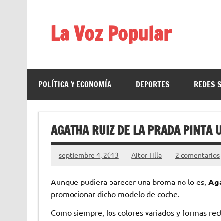
Saltar
al
contenido
La Voz Popular
Diario satírico. Todas las noticias son falsas y est
POLÍTICA Y ECONOMÍA
DEPORTES
REDES 
AGATHA RUIZ DE LA PRADA PINTA 
septiembre 4, 2013
Aitor Tilla
2 comentarios
Aunque pudiera parecer una broma no lo es,
Aga
promocionar dicho modelo de coche.
Como siempre, los colores variados y formas rect