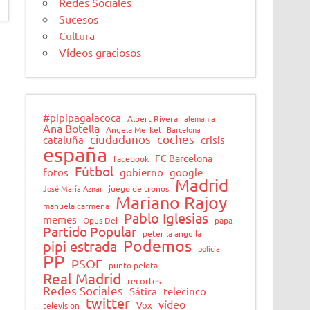
Redes Sociales
Sucesos
Cultura
Vídeos graciosos
#pipipagalacoca
Albert Rivera
alemania
Ana Botella
Angela Merkel
Barcelona
ciudadanos
coches
cataluña
crisis
españa
FC Barcelona
facebook
Fútbol
fotos
gobierno
google
Madrid
José María Aznar
juego de tronos
Mariano Rajoy
manuela carmena
Pablo Iglesias
memes
Opus Dei
papa
Partido Popular
peter la anguila
Podemos
pipi estrada
policía
PP
PSOE
punto pelota
Real Madrid
recortes
Redes Sociales
Sátira
telecinco
twitter
vídeo
Vox
television