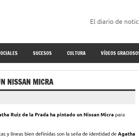
El diario de noti
án escritas para reírse de las verdaderas.
SOCIALES
SUCESOS
CULTURA
VÍDEOS GRACIOSO
UN NISSAN MICRA
tha Ruiz de la Prada ha pintado un Nissan Micra
para
as y líneas bien definidas son la seña de identidad de
Agatha