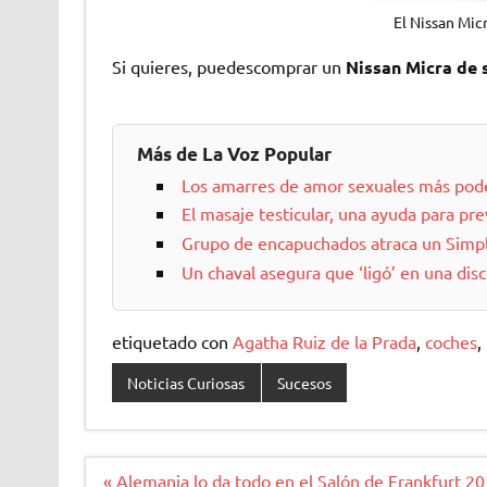
El Nissan Mic
Si quieres, puedescomprar un
Nissan Micra de
Más de La Voz Popular
Los amarres de amor sexuales más pod
El masaje testicular, una ayuda para pr
Grupo de encapuchados atraca un Simpl
Un chaval asegura que ‘ligó’ en una dis
etiquetado con
Agatha Ruiz de la Prada
,
coches
,
Noticias Curiosas
Sucesos
Navegación
« Alemania lo da todo en el Salón de Frankfurt 2