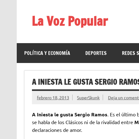
Saltar
al
contenido
La Voz Popular
Diario satírico. Todas las noticias son falsas y est
POLÍTICA Y ECONOMÍA
DEPORTES
REDES 
A INIESTA LE GUSTA SERGIO RAMO
febrero 18, 2013
SuperSkunk
Deja un coment
A Iniesta le gusta Sergio Ramos
. Es el últim
se habla de los Clásicos ni de la rivalidad entre
M
declaraciones de amor.