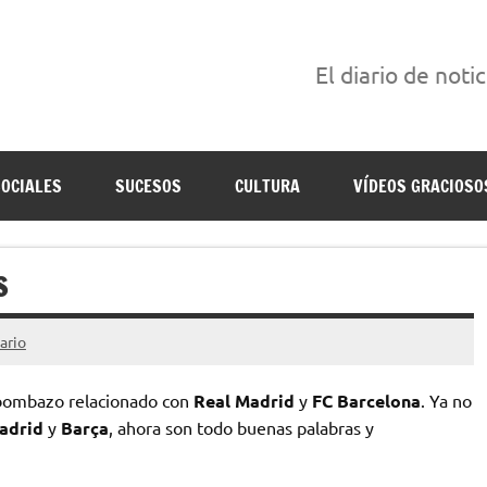
El diario de noti
án escritas para reírse de las verdaderas.
SOCIALES
SUCESOS
CULTURA
VÍDEOS GRACIOSO
S
ario
o bombazo relacionado con
Real Madrid
y
FC Barcelona
. Ya no
adrid
y
Barça
, ahora son todo buenas palabras y