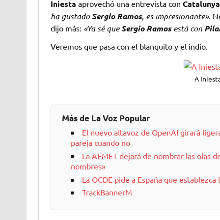
Iniesta
aprovechó una entrevista con
Catalunya
ha gustado
Sergio Ramos
, es impresionante».
No
dijo más:
«Ya sé que
Sergio Ramos
está con
Pila
Veremos que pasa con el blanquito y el indio.
A Iniest
Más de La Voz Popular
El nuevo altavoz de OpenAI girará liger
pareja cuando no
La AEMET dejará de nombrar las olas de
nombres»
La OCDE pide a España que establezca 
TrackBannerM