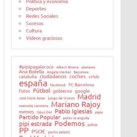
Política y economía
Deportes
Redes Sociales
Sucesos
Cultura
Vídeos graciosos
#pipipagalacoca
Albert Rivera
alemania
Ana Botella
Angela Merkel
Barcelona
ciudadanos
coches
cataluña
crisis
españa
FC Barcelona
facebook
Fútbol
fotos
gobierno
google
Madrid
José María Aznar
juego de tronos
Mariano Rajoy
manuela carmena
Pablo Iglesias
memes
Opus Dei
papa
Partido Popular
peter la anguila
Podemos
pipi estrada
policía
PP
PSOE
punto pelota