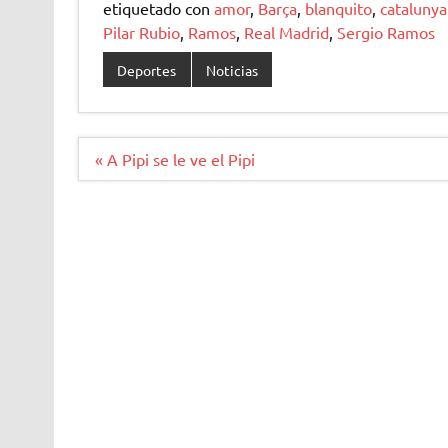
etiquetado con
amor
,
Barça
,
blanquito
,
catalunya
Pilar Rubio
,
Ramos
,
Real Madrid
,
Sergio Ramos
Deportes
Noticias
Navegación
« A Pipi se le ve el Pipi
de
entradas