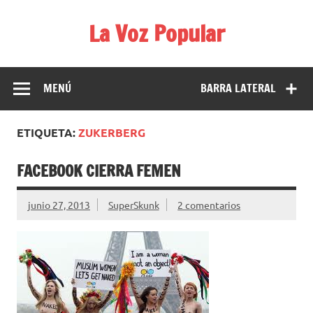
Saltar
al
La Voz Popular
contenido
Diario satírico. Todas las noticias son falsas y están escritas
para reírse de las verdaderas.
MENÚ
BARRA LATERAL
ETIQUETA:
ZUKERBERG
FACEBOOK CIERRA FEMEN
junio 27, 2013
SuperSkunk
2 comentarios