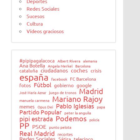
Deportes
Redes Sociales
Sucesos
Cultura
Vídeos graciosos
#pipipagalacoca
Albert Rivera
alemania
Ana Botella
Angela Merkel
Barcelona
ciudadanos
coches
cataluña
crisis
españa
FC Barcelona
facebook
Fútbol
fotos
gobierno
google
Madrid
José María Aznar
juego de tronos
Mariano Rajoy
manuela carmena
Pablo Iglesias
memes
Opus Dei
papa
Partido Popular
peter la anguila
Podemos
pipi estrada
policía
PP
PSOE
punto pelota
Real Madrid
recortes
Redes Sociales
Sátira
telecinco