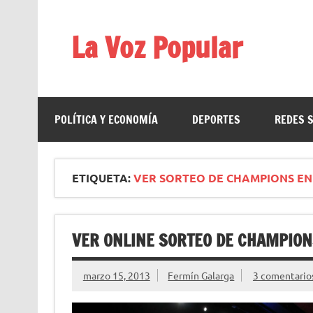
Saltar
al
contenido
La Voz Popular
Diario satírico. Todas las noticias son falsas y est
POLÍTICA Y ECONOMÍA
DEPORTES
REDES 
ETIQUETA:
VER SORTEO DE CHAMPIONS EN
VER ONLINE SORTEO DE CHAMPION
marzo 15, 2013
Fermín Galarga
3 comentario