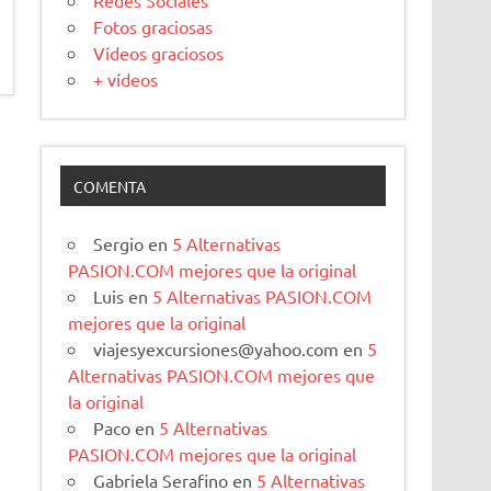
Redes Sociales
Fotos graciosas
Vídeos graciosos
+ vídeos
COMENTA
Sergio
en
5 Alternativas
PASION.COM mejores que la original
Luis
en
5 Alternativas PASION.COM
mejores que la original
viajesyexcursiones@yahoo.com
en
5
Alternativas PASION.COM mejores que
la original
Paco
en
5 Alternativas
PASION.COM mejores que la original
Gabriela Serafino
en
5 Alternativas