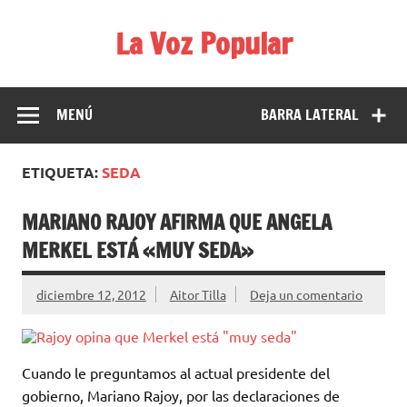
Saltar
al
La Voz Popular
contenido
Diario satírico. Todas las noticias son falsas y están escritas
para reírse de las verdaderas.
MENÚ
BARRA LATERAL
ETIQUETA:
SEDA
MARIANO RAJOY AFIRMA QUE ANGELA
MERKEL ESTÁ «MUY SEDA»
diciembre 12, 2012
Aitor Tilla
Deja un comentario
Cuando le preguntamos al actual presidente del
gobierno, Mariano Rajoy, por las declaraciones de