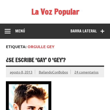
Saltar
al
La Voz Popular
contenido
Diario satírico. Todas las noticias son falsas y están escritas
para reírse de las verdaderas.
MENÚ
BARRA LATERAL
ETIQUETA:
ORGULLE GEY
¿SE ESCRIBE ‘GAY’ O ‘GEY’?
agosto 8, 2013
BailandoConBobos
24 comentarios