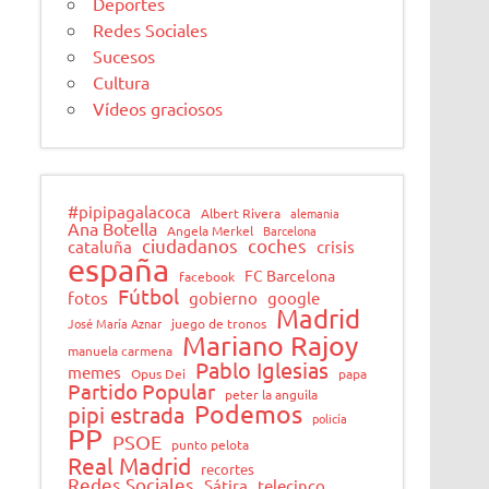
Deportes
Redes Sociales
Sucesos
Cultura
Vídeos graciosos
#pipipagalacoca
Albert Rivera
alemania
Ana Botella
Angela Merkel
Barcelona
ciudadanos
coches
cataluña
crisis
españa
FC Barcelona
facebook
Fútbol
fotos
gobierno
google
Madrid
José María Aznar
juego de tronos
Mariano Rajoy
manuela carmena
Pablo Iglesias
memes
Opus Dei
papa
Partido Popular
peter la anguila
Podemos
pipi estrada
policía
PP
PSOE
punto pelota
Real Madrid
recortes
Redes Sociales
Sátira
telecinco