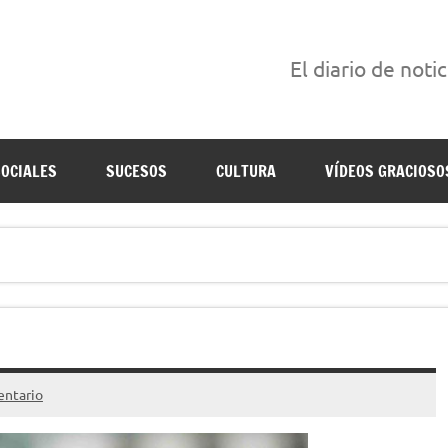
El diario de noti
án escritas para reírse de las verdaderas.
SOCIALES
SUCESOS
CULTURA
VÍDEOS GRACIOSO
ntario