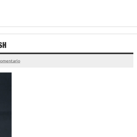
SH
comentario