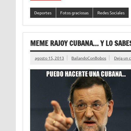
Deportes
Fotos graciosas
Redes Sociales
MEME RAJOY CUBANA… Y LO SABE
agosto 15, 2013
BailandoConBobos
Deja un 