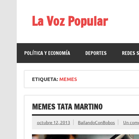
Saltar
al
contenido
La Voz Popular
Diario satírico. Todas las noticias son falsas y est
POLÍTICA Y ECONOMÍA
DEPORTES
REDES 
ETIQUETA:
MEMES
MEMES TATA MARTINO
octubre 12, 2013
BailandoConBobos
Un come