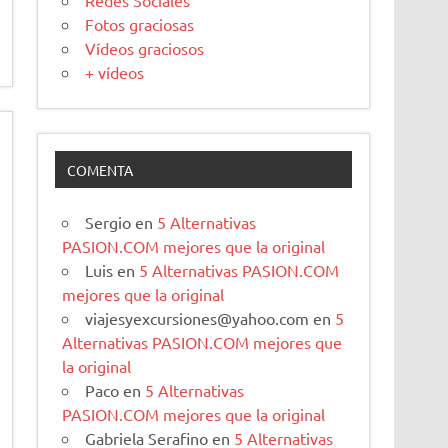
Redes Sociales
Fotos graciosas
Vídeos graciosos
+ vídeos
COMENTA
Sergio
en
5 Alternativas
PASION.COM mejores que la original
Luis
en
5 Alternativas PASION.COM
mejores que la original
viajesyexcursiones@yahoo.com
en
5
Alternativas PASION.COM mejores que
la original
Paco
en
5 Alternativas
PASION.COM mejores que la original
Gabriela Serafino
en
5 Alternativas