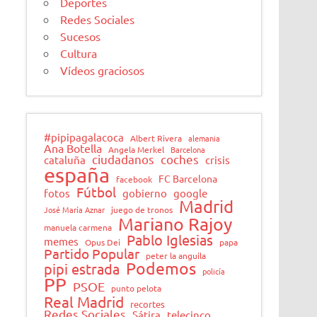
Deportes
Redes Sociales
Sucesos
Cultura
Vídeos graciosos
#pipipagalacoca
Albert Rivera
alemania
Ana Botella
Angela Merkel
Barcelona
ciudadanos
coches
cataluña
crisis
españa
FC Barcelona
facebook
Fútbol
fotos
gobierno
google
Madrid
José María Aznar
juego de tronos
Mariano Rajoy
manuela carmena
Pablo Iglesias
memes
Opus Dei
papa
Partido Popular
peter la anguila
Podemos
pipi estrada
policía
PP
PSOE
punto pelota
Real Madrid
recortes
Redes Sociales
Sátira
telecinco