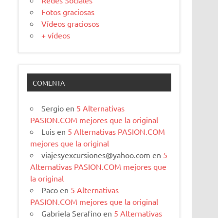
Redes Sociales
Fotos graciosas
Vídeos graciosos
+ vídeos
COMENTA
Sergio
en
5 Alternativas
PASION.COM mejores que la original
Luis
en
5 Alternativas PASION.COM
mejores que la original
viajesyexcursiones@yahoo.com
en
5
Alternativas PASION.COM mejores que
la original
Paco
en
5 Alternativas
PASION.COM mejores que la original
Gabriela Serafino
en
5 Alternativas