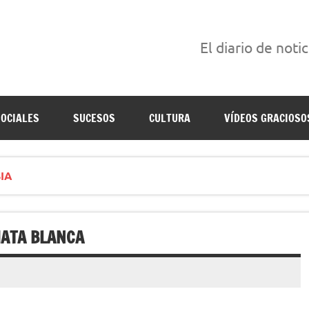
El diario de noti
án escritas para reírse de las verdaderas.
SOCIALES
SUCESOS
CULTURA
VÍDEOS GRACIOSO
IA
MATA BLANCA