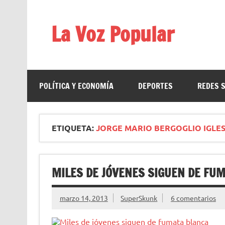
Saltar
al
contenido
La Voz Popular
Diario satírico. Todas las noticias son falsas y est
POLÍTICA Y ECONOMÍA
DEPORTES
REDES 
ETIQUETA:
JORGE MARIO BERGOGLIO IGLES
MILES DE JÓVENES SIGUEN DE FU
marzo 14, 2013
SuperSkunk
6 comentarios