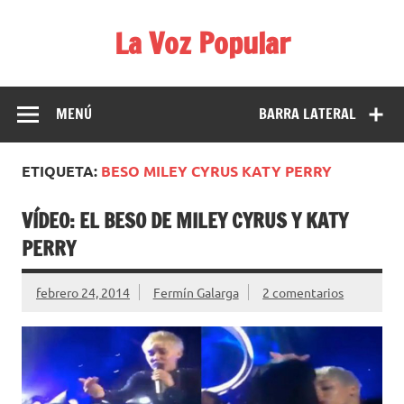
Saltar
al
La Voz Popular
contenido
Diario satírico. Todas las noticias son falsas y están escritas
para reírse de las verdaderas.
MENÚ
BARRA LATERAL
ETIQUETA:
BESO MILEY CYRUS KATY PERRY
VÍDEO: EL BESO DE MILEY CYRUS Y KATY
PERRY
febrero 24, 2014
Fermín Galarga
2 comentarios