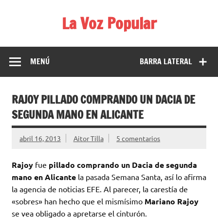
Saltar
al
La Voz Popular
contenido
Diario satírico. Todas las noticias son falsas y están escritas
para reírse de las verdaderas.
MENÚ
BARRA LATERAL
RAJOY PILLADO COMPRANDO UN DACIA DE
SEGUNDA MANO EN ALICANTE
abril 16, 2013
Aitor Tilla
5 comentarios
Rajoy
fue
pillado comprando un Dacia de segunda
mano en Alicante
la pasada Semana Santa, así lo afirma
la agencia de noticias EFE. Al parecer, la carestía de
«sobres» han hecho que el mismísimo
Mariano Rajoy
se vea obligado a apretarse el cinturón.