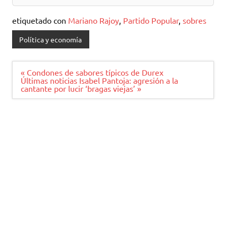
etiquetado con
Mariano Rajoy
,
Partido Popular
,
sobres
Política y economía
Navegación
« Condones de sabores típicos de Durex
de
Últimas noticias Isabel Pantoja: agresión a la
entradas
cantante por lucir ‘bragas viejas’ »