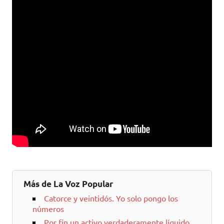
Más de La Voz Popular
Catorce y veintidós. Yo solo pongo los
números
Por fin un activo verdaderamente líquido