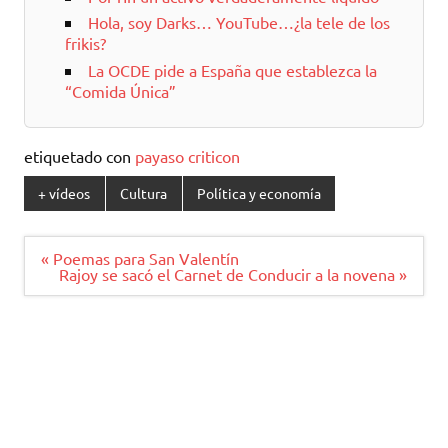
Hola, soy Darks… YouTube…¿la tele de los
frikis?
La OCDE pide a España que establezca la
“Comida Única”
etiquetado con
payaso criticon
+ vídeos
Cultura
Política y economía
Navegación
« Poemas para San Valentín
de
Rajoy se sacó el Carnet de Conducir a la novena »
entradas