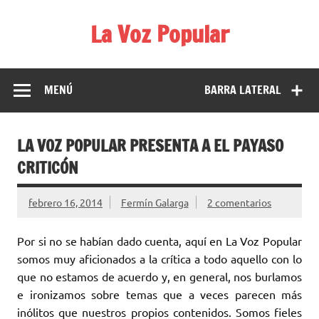
Saltar
al
La Voz Popular
contenido
Diario satírico. Todas las noticias son falsas y están escritas
para reírse de las verdaderas.
MENÚ
BARRA LATERAL
LA VOZ POPULAR PRESENTA A EL PAYASO
CRITICÓN
febrero 16, 2014
Fermín Galarga
2 comentarios
Por si no se habían dado cuenta, aquí en La Voz Popular
somos muy aficionados a la crítica a todo aquello con lo
que no estamos de acuerdo y, en general, nos burlamos
e ironizamos sobre temas que a veces parecen más
inólitos que nuestros propios contenidos. Somos fieles