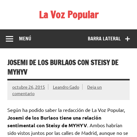
Saltar
al
La Voz Popular
contenido
Diario satírico. Todas las noticias son falsas y están escritas
para reírse de las verdaderas.
MENÚ
BARRA LATERAL
JOSEMI DE LOS BURLAOS CON STEISY DE
MYHYV
octubre 26, 2015
Leandro Gado
Deja un
comentario
Según ha podido saber la redacción de La Voz Popular,
Josemi de los Burlaos tiene una relación
sentimental con Steisy de MYHYV
. Ambos habrían
sido vistos juntos por las calles de Madrid, aunque no se