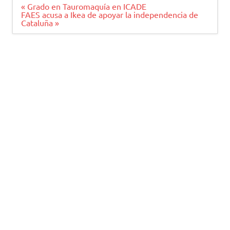
Navegación
« Grado en Tauromaquía en ICADE
de
FAES acusa a Ikea de apoyar la independencia de
entradas
Cataluña »