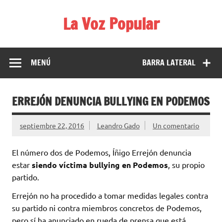
Saltar
al
La Voz Popular
contenido
Diario satírico. Todas las noticias son falsas y están escritas
para reírse de las verdaderas.
MENÚ
BARRA LATERAL
ERREJÓN DENUNCIA BULLYING EN PODEMOS
septiembre 22, 2016
Leandro Gado
Un comentario
El número dos de Podemos, Íñigo Errejón denuncia
estar
siendo víctima bullying en Podemos
, su propio
partido.
Errejón no ha procedido a tomar medidas legales contra
su partido ni contra miembros concretos de Podemos,
pero sí ha anunciado en rueda de prensa que está