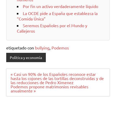
Por fin un activo verdaderamente líquido
La OCDE pide a España que establezca la
“Comida Única”
Seremos Españoles por el Mundo y
Callejeros
etiquetado con
bullying
,
Podemos
Política y economía
Navegación
« Casi un 90% de los Españoles reconoce estar
de
hasta los cojones de las tortillas deconstruidas y de
entradas
las reducciones de Pedro Ximenez
Podemos propone matrimonios revisables
anualmente »