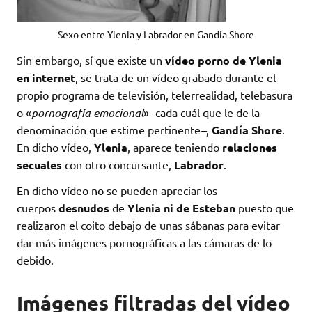
Sexo entre Ylenia y Labrador en Gandía Shore
Sin embargo, sí que existe un
vídeo porno de Ylenia
en internet
, se trata de un vídeo grabado durante el
propio programa de televisión, telerrealidad, telebasura
o «
pornografía emocional
» -cada cuál que le de la
denominación que estime pertinente
–
,
Gandía Shore
.
En dicho vídeo,
Ylenia
, aparece teniendo
relaciones
secuales
con otro concursante,
Labrador
.
En dicho vídeo no se pueden apreciar los
cuerpos
desnudos
de
Ylenia ni de Esteban
puesto que
realizaron el coito debajo de unas sábanas para evitar
dar más imágenes pornográficas a las cámaras de lo
debido.
Imágenes filtradas del vídeo