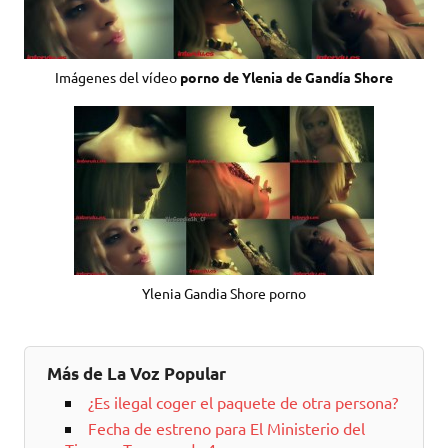
Imágenes del vídeo
porno de Ylenia de Gandía Shore
Ylenia Gandia Shore porno
Más de La Voz Popular
¿Es ilegal coger el paquete de otra persona?
Fecha de estreno para El Ministerio del