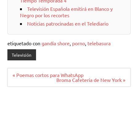
Tiempo Temporada 4
Televisión Española emitirá en Blanco y
Negro por los recortes
Noticias patrocinadas en el Telediario
etiquetado con
gandía shore
,
porno
,
telebasura
Televisión
Navegación
« Poemas cortos para WhatsApp
de
Broma Cafetería de New York »
entradas