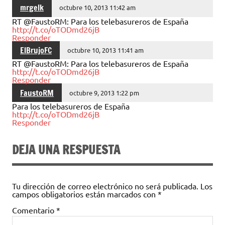
mrgelk
octubre 10, 2013 11:42 am
RT @FaustoRM: Para los telebasureros de España
http://t.co/oTODmd26jB
Responder
ElBrujoFC
octubre 10, 2013 11:41 am
RT @FaustoRM: Para los telebasureros de España
http://t.co/oTODmd26jB
Responder
FaustoRM
octubre 9, 2013 1:22 pm
Para los telebasureros de España
http://t.co/oTODmd26jB
Responder
DEJA UNA RESPUESTA
Tu dirección de correo electrónico no será publicada.
Los
campos obligatorios están marcados con
*
Comentario
*