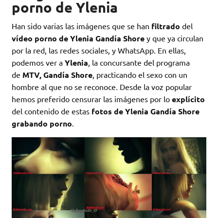
porno de Ylenia
Han sido varias las imágenes que se han
filtrado
del
vídeo porno de Ylenia Gandía Shore
y que ya circulan
por la red, las redes sociales, y WhatsApp. En ellas,
podemos ver a
Ylenia
, la concursante del programa
de
MTV, Gandía Shore
, practicando el sexo con un
hombre al que no se reconoce. Desde la voz popular
hemos preferido censurar las imágenes por lo
explícito
del contenido de estas
fotos de Ylenia Gandía Shore
grabando porno
.